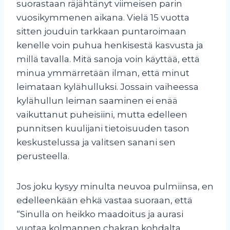
suorastaan räjähtänyt viimeisen parin
vuosikymmenen aikana. Vielä 15 vuotta
sitten jouduin tarkkaan puntaroimaan
kenelle voin puhua henkisestä kasvusta ja
millä tavalla. Mitä sanoja voin käyttää, että
minua ymmärretään ilman, että minut
leimataan kylähulluksi. Jossain vaiheessa
kylähullun leiman saaminen ei enää
vaikuttanut puheisiini, mutta edelleen
punnitsen kuulijani tietoisuuden tason
keskustelussa ja valitsen sanani sen
perusteella.
Jos joku kysyy minulta neuvoa pulmiinsa, en
edelleenkään ehkä vastaa suoraan, että
“Sinulla on heikko maadoitus ja aurasi
vuotaa kolmannen chakran kohdalta.