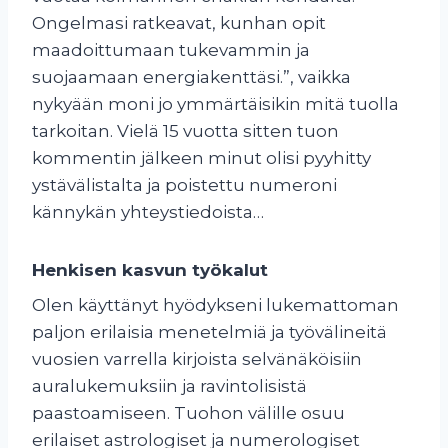
Ongelmasi ratkeavat, kunhan opit
maadoittumaan tukevammin ja
suojaamaan energiakenttäsi.”, vaikka
nykyään moni jo ymmärtäisikin mitä tuolla
tarkoitan. Vielä 15 vuotta sitten tuon
kommentin jälkeen minut olisi pyyhitty
ystävälistalta ja poistettu numeroni
kännykän yhteystiedoista…
Henkisen kasvun työkalut
Olen käyttänyt hyödykseni lukemattoman
paljon erilaisia menetelmiä ja työvälineitä
vuosien varrella kirjoista selvänäköisiin
auralukemuksiin ja ravintolisistä
paastoamiseen. Tuohon välille osuu
erilaiset astrologiset ja numerologiset