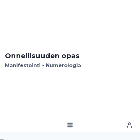
Siirry
sisältöön
Onnellisuuden opas
Manifestointi - Numerologia