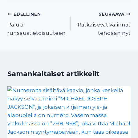
Artikkelien
EDELLINEN
SEURAAVA
selaus
Paluu
Ratkaisevat valinnat
runsaustietoisuuteen
tehdään nyt
Samankaltaiset artikkelit