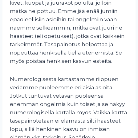
kivet, kuopat ja juurakot polulta, jolloin
matka helpottuu. Emme jää enää jumiin
epäoleellisiin asioihin tai ongelmiin vaan
näemme selkeämmin, mitkä ovat juuri ne
haasteet (eli opetukset), jotka ovat kaikkein
tärkeimmät. Tasapainotus helpottaa ja
nopeuttaa henkisellä tiellä etenemistä. Se
myös poistaa henkisen kasvun esteitä.
Numerologisesta kartastamme riippuen
vedämme puoleemme erilaisia asioita.
Jotkut tuntuvat vetävän puoleensa
enemmän ongelmia kuin toiset ja se näkyy
numerologisella kartalla myös. Vaikka kartta
tasapainotetaan ei elämästä silti haasteet
lopu, sillä henkinen kasvu on ihmisen
elämän yksi tarkoitus. Se tärkein