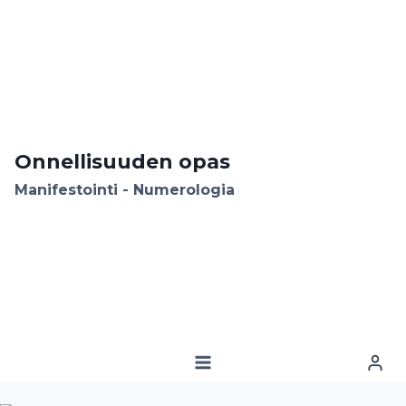
Siirry
sisältöön
Onnellisuuden opas
Manifestointi - Numerologia