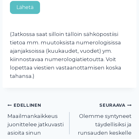
Lähetä
(Jatkossa saat silloin tällöin sähköpostiisi
tietoa mm. muutoksista numerologisissa
ajanjaksoissa (kuukaudet, vuodet) ym.
kiinnostavaa numerologiatietoutta. Voit
lopettaa viestien vastaanottamisen koska
tahansa.)
Artikkelien
EDELLINEN
SEURAAVA
selaus
Maailmankaikkeus
Olemme syntyneet
juonittelee jatkuvasti
täydellisiksi ja
asioita sinun
runsauden keskelle