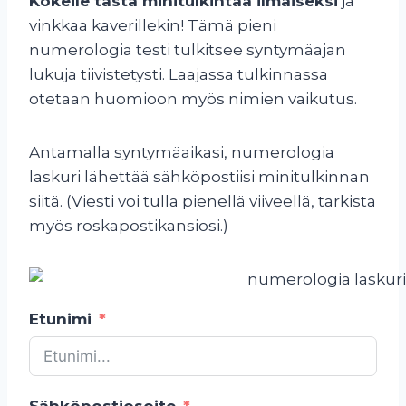
Kokeile tästä minitulkintaa ilmaiseksi
ja
vinkkaa kaverillekin! Tämä pieni
numerologia testi tulkitsee syntymäajan
lukuja tiivistetysti. Laajassa tulkinnassa
otetaan huomioon myös nimien vaikutus.
Antamalla syntymäaikasi, numerologia
laskuri lähettää sähköpostiisi minitulkinnan
siitä. (Viesti voi tulla pienellä viiveellä, tarkista
myös roskapostikansiosi.)
Etunimi
Sähköpostiosoite