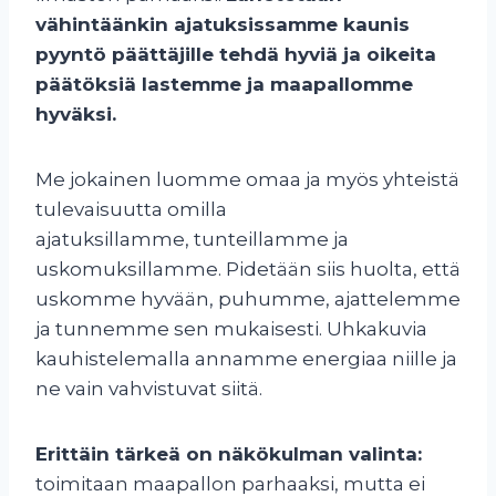
vähintäänkin ajatuksissamme kaunis
pyyntö päättäjille tehdä hyviä ja oikeita
päätöksiä lastemme ja maapallomme
hyväksi.
Me jokainen luomme omaa ja myös yhteistä
tulevaisuutta omilla
ajatuksillamme, tunteillamme ja
uskomuksillamme. Pidetään siis huolta, että
uskomme hyvään, puhumme, ajattelemme
ja tunnemme sen mukaisesti. Uhkakuvia
kauhistelemalla annamme energiaa niille ja
ne vain vahvistuvat siitä.
Erittäin tärkeä on näkökulman valinta:
toimitaan maapallon parhaaksi, mutta ei