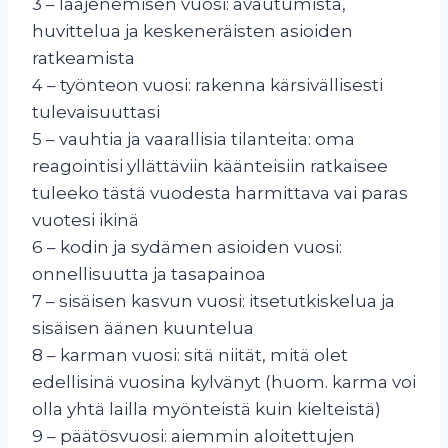
3 – laajenemisen vuosi: avautumista,
huvittelua ja keskeneräisten asioiden
ratkeamista
4 – työnteon vuosi: rakenna kärsivällisesti
tulevaisuuttasi
5 – vauhtia ja vaarallisia tilanteita: oma
reagointisi yllättäviin käänteisiin ratkaisee
tuleeko tästä vuodesta harmittava vai paras
vuotesi ikinä
6 – kodin ja sydämen asioiden vuosi:
onnellisuutta ja tasapainoa
7 – sisäisen kasvun vuosi: itsetutkiskelua ja
sisäisen äänen kuuntelua
8 – karman vuosi: sitä niität, mitä olet
edellisinä vuosina kylvänyt (huom. karma voi
olla yhtä lailla myönteistä kuin kielteistä)
9 – päätösvuosi: aiemmin aloitettujen