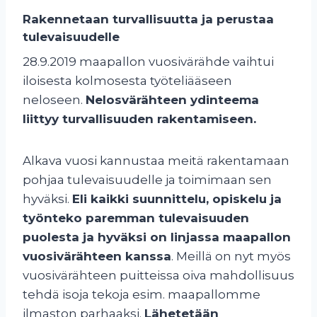
Rakennetaan turvallisuutta ja perustaa
tulevaisuudelle
28.9.2019 maapallon vuosivärähde vaihtui
iloisesta kolmosesta työteliääseen
neloseen.
Nelosvärähteen ydinteema
liittyy turvallisuuden rakentamiseen.
Alkava vuosi kannustaa meitä rakentamaan
pohjaa tulevaisuudelle ja toimimaan sen
hyväksi.
Eli kaikki suunnittelu, opiskelu ja
työnteko paremman tulevaisuuden
puolesta ja hyväksi on linjassa maapallon
vuosivärähteen kanssa
. Meillä on nyt myös
vuosivärähteen puitteissa oiva mahdollisuus
tehdä isoja tekoja esim. maapallomme
ilmaston parhaaksi.
Lähetetään